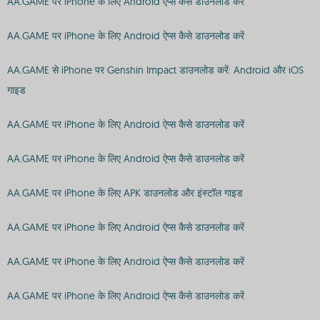
AA.GAME पर iPhone के लिए Android ऐप्स कैसे डाउनलोड करें
AA.GAME पर iPhone के लिए Android ऐप्स कैसे डाउनलोड करें
AA.GAME से iPhone पर Genshin Impact डाउनलोड करें: Android और iOS
गाइड
AA.GAME पर iPhone के लिए Android ऐप्स कैसे डाउनलोड करें
AA.GAME पर iPhone के लिए Android ऐप्स कैसे डाउनलोड करें
AA.GAME पर iPhone के लिए APK डाउनलोड और इंस्टॉल गाइड
AA.GAME पर iPhone के लिए Android ऐप्स कैसे डाउनलोड करें
AA.GAME पर iPhone के लिए Android ऐप्स कैसे डाउनलोड करें
AA.GAME पर iPhone के लिए Android ऐप्स कैसे डाउनलोड करें