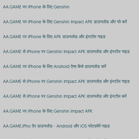
AA.GAME पर iPhone के लिए Genshin
AA.GAME पर iPhone के लिए Genshin Impact APK डाउनलोड और प्ले करें
AA.GAME पर iPhone के लिए APK डाउनलोड और इंस्टॉल गाइड
AA.GAME से iPhone पर Genshin Impact APK डाउनलोड और इंस्टॉल गाइड
AA.GAME पर iPhone के लिए Android ऐप्स कैसे डाउनलोड करें
AA.GAME से iPhone पर Genshin Impact APK डाउनलोड और इंस्टॉल गाइड
AA.GAME से iPhone पर Genshin Impact APK डाउनलोड और इंस्टॉल करें
AA.GAME पर iPhone के लिए Genshin Impact APK
AA.GAME:iPho ऐप डाउनलोड - Android और iOS प्लेटफ़ॉर्म गाइड