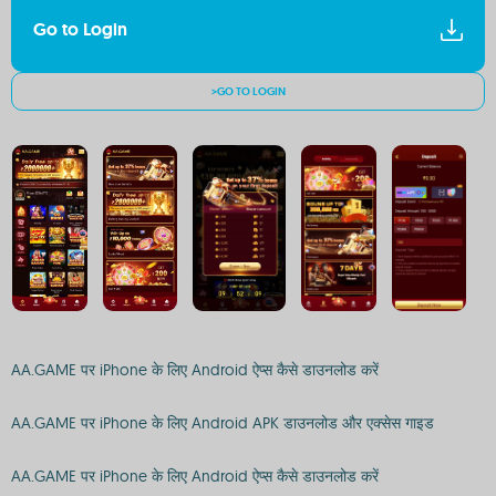
Go to Login
>GO TO LOGIN
AA.GAME पर iPhone के लिए Android ऐप्स कैसे डाउनलोड करें
AA.GAME पर iPhone के लिए Android APK डाउनलोड और एक्सेस गाइड
AA.GAME पर iPhone के लिए Android ऐप्स कैसे डाउनलोड करें