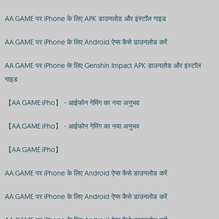
AA.GAME पर iPhone के लिए APK डाउनलोड और इंस्टॉल गाइड
AA.GAME पर iPhone के लिए Android ऐप्स कैसे डाउनलोड करें
AA.GAME पर iPhone के लिए Genshin Impact APK डाउनलोड और इंस्टॉल
गाइड
【AA.GAME:iPho】 - आईफोन गेमिंग का नया अनुभव
【AA.GAME:iPho】 - आईफोन गेमिंग का नया अनुभव
【AA.GAME:iPho】
AA.GAME पर iPhone के लिए Android ऐप्स कैसे डाउनलोड करें
AA.GAME पर iPhone के लिए Android ऐप्स कैसे डाउनलोड करें