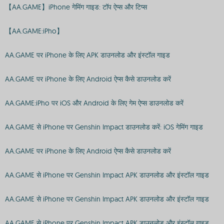
【AA.GAME】iPhone गेमिंग गाइड: टॉप ऐप्स और टिप्स
【AA.GAME:iPho】
AA.GAME पर iPhone के लिए APK डाउनलोड और इंस्टॉल गाइड
AA.GAME पर iPhone के लिए Android ऐप्स कैसे डाउनलोड करें
AA.GAME:iPho पर iOS और Android के लिए गेम ऐप्स डाउनलोड करें
AA.GAME से iPhone पर Genshin Impact डाउनलोड करें: iOS गेमिंग गाइड
AA.GAME पर iPhone के लिए Android ऐप्स कैसे डाउनलोड करें
AA.GAME से iPhone पर Genshin Impact APK डाउनलोड और इंस्टॉल गाइड
AA.GAME से iPhone पर Genshin Impact APK डाउनलोड और इंस्टॉल गाइड
AA.GAME से iPhone पर Genshin Impact APK डाउनलोड और इंस्टॉल गाइड