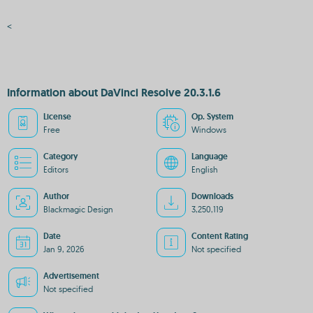
<
Information about DaVinci Resolve 20.3.1.6
License
Op. System
Free
Windows
Category
Language
Editors
English
Author
Downloads
Blackmagic Design
3,250,119
Date
Content Rating
Jan 9, 2026
Not specified
Advertisement
Not specified