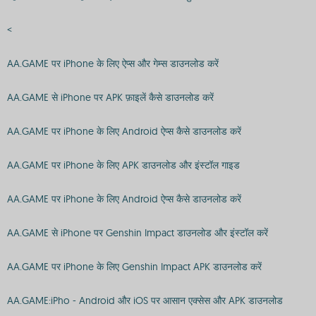
<
AA.GAME पर iPhone के लिए ऐप्स और गेम्स डाउनलोड करें
AA.GAME से iPhone पर APK फ़ाइलें कैसे डाउनलोड करें
AA.GAME पर iPhone के लिए Android ऐप्स कैसे डाउनलोड करें
AA.GAME पर iPhone के लिए APK डाउनलोड और इंस्टॉल गाइड
AA.GAME पर iPhone के लिए Android ऐप्स कैसे डाउनलोड करें
AA.GAME से iPhone पर Genshin Impact डाउनलोड और इंस्टॉल करें
AA.GAME पर iPhone के लिए Genshin Impact APK डाउनलोड करें
AA.GAME:iPho - Android और iOS पर आसान एक्सेस और APK डाउनलोड