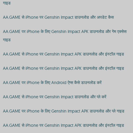
गाइड
AA.GAME से iPhone पर Genshin Impact डाउनलोड और अपडेट कैस
AA.GAME पर iPhone के लिए Genshin Impact APK डाउनलोड और गेम एक्सेस
गाइड
AA.GAME से iPhone पर Genshin Impact APK डाउनलोड और इंस्टॉल गाइड
AA.GAME से iPhone पर Genshin Impact APK डाउनलोड और इंस्टॉल गाइड
AA.GAME पर iPhone के लिए Android ऐप्स कैसे डाउनलोड करें
AA.GAME से iPhone पर Genshin Impact डाउनलोड और प्ले करें
AA.GAME पर iPhone के लिए Genshin Impact APK डाउनलोड और प्ले गाइड
AA.GAME से iPhone पर Genshin Impact APK डाउनलोड और इंस्टॉल गाइड