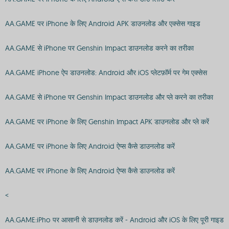
AA.GAME पर iPhone के लिए Android APK डाउनलोड और एक्सेस गाइड
AA.GAME से iPhone पर Genshin Impact डाउनलोड करने का तरीका
AA.GAME iPhone ऐप डाउनलोड: Android और iOS प्लेटफ़ॉर्म पर गेम एक्सेस
AA.GAME से iPhone पर Genshin Impact डाउनलोड और प्ले करने का तरीका
AA.GAME पर iPhone के लिए Genshin Impact APK डाउनलोड और प्ले करें
AA.GAME पर iPhone के लिए Android ऐप्स कैसे डाउनलोड करें
AA.GAME पर iPhone के लिए Android ऐप्स कैसे डाउनलोड करें
<
AA.GAME:iPho पर आसानी से डाउनलोड करें - Android और iOS के लिए पूरी गाइड