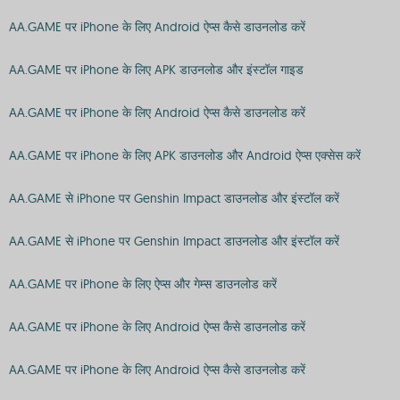
AA.GAME पर iPhone के लिए Android ऐप्स कैसे डाउनलोड करें
AA.GAME पर iPhone के लिए APK डाउनलोड और इंस्टॉल गाइड
AA.GAME पर iPhone के लिए Android ऐप्स कैसे डाउनलोड करें
AA.GAME पर iPhone के लिए APK डाउनलोड और Android ऐप्स एक्सेस करें
AA.GAME से iPhone पर Genshin Impact डाउनलोड और इंस्टॉल करें
AA.GAME से iPhone पर Genshin Impact डाउनलोड और इंस्टॉल करें
AA.GAME पर iPhone के लिए ऐप्स और गेम्स डाउनलोड करें
AA.GAME पर iPhone के लिए Android ऐप्स कैसे डाउनलोड करें
AA.GAME पर iPhone के लिए Android ऐप्स कैसे डाउनलोड करें