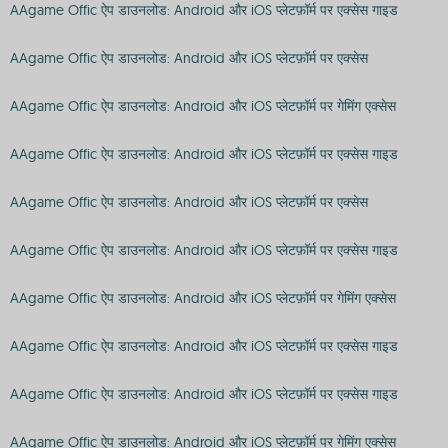
AAgame Offic ऐप डाउनलोड: Android और iOS प्लेटफ़ॉर्म पर एक्सेस गाइड
AAgame Offic ऐप डाउनलोड: Android और iOS प्लेटफ़ॉर्म पर एक्सेस
AAgame Offic ऐप डाउनलोड: Android और iOS प्लेटफ़ॉर्म पर गेमिंग एक्सेस
AAgame Offic ऐप डाउनलोड: Android और iOS प्लेटफ़ॉर्म पर एक्सेस गाइड
AAgame Offic ऐप डाउनलोड: Android और iOS प्लेटफ़ॉर्म पर एक्सेस
AAgame Offic ऐप डाउनलोड: Android और iOS प्लेटफ़ॉर्म पर एक्सेस गाइड
AAgame Offic ऐप डाउनलोड: Android और iOS प्लेटफ़ॉर्म पर गेमिंग एक्सेस
AAgame Offic ऐप डाउनलोड: Android और iOS प्लेटफ़ॉर्म पर एक्सेस गाइड
AAgame Offic ऐप डाउनलोड: Android और iOS प्लेटफ़ॉर्म पर एक्सेस गाइड
AAgame Offic ऐप डाउनलोड: Android और iOS प्लेटफ़ॉर्म पर गेमिंग एक्सेस