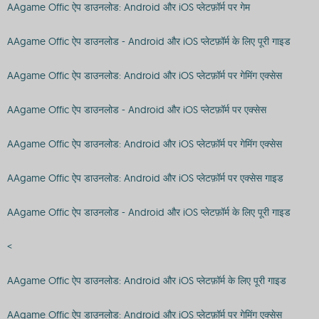
AAgame Offic ऐप डाउनलोड: Android और iOS प्लेटफ़ॉर्म पर गेम
AAgame Offic ऐप डाउनलोड - Android और iOS प्लेटफ़ॉर्म के लिए पूरी गाइड
AAgame Offic ऐप डाउनलोड: Android और iOS प्लेटफ़ॉर्म पर गेमिंग एक्सेस
AAgame Offic ऐप डाउनलोड - Android और iOS प्लेटफ़ॉर्म पर एक्सेस
AAgame Offic ऐप डाउनलोड: Android और iOS प्लेटफ़ॉर्म पर गेमिंग एक्सेस
AAgame Offic ऐप डाउनलोड: Android और iOS प्लेटफ़ॉर्म पर एक्सेस गाइड
AAgame Offic ऐप डाउनलोड - Android और iOS प्लेटफ़ॉर्म के लिए पूरी गाइड
<
AAgame Offic ऐप डाउनलोड: Android और iOS प्लेटफ़ॉर्म के लिए पूरी गाइड
AAgame Offic ऐप डाउनलोड: Android और iOS प्लेटफ़ॉर्म पर गेमिंग एक्सेस