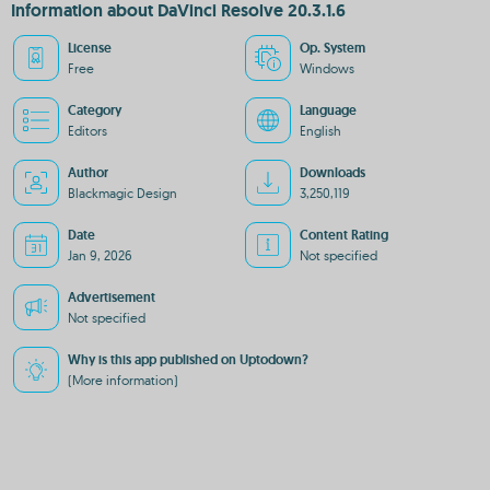
Information about DaVinci Resolve 20.3.1.6
License
Op. System
Free
Windows
Category
Language
Editors
English
Author
Downloads
Blackmagic Design
3,250,119
Date
Content Rating
Jan 9, 2026
Not specified
Advertisement
Not specified
Why is this app published on Uptodown?
(More information)