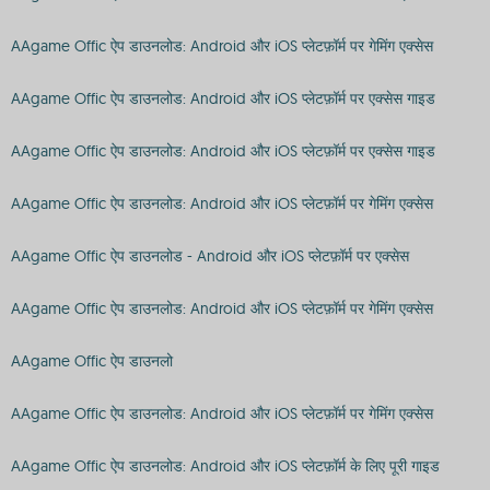
AAgame Offic ऐप डाउनलोड: Android और iOS प्लेटफ़ॉर्म पर गेमिंग एक्सेस
AAgame Offic ऐप डाउनलोड: Android और iOS प्लेटफ़ॉर्म पर एक्सेस गाइड
AAgame Offic ऐप डाउनलोड: Android और iOS प्लेटफ़ॉर्म पर एक्सेस गाइड
AAgame Offic ऐप डाउनलोड: Android और iOS प्लेटफ़ॉर्म पर गेमिंग एक्सेस
AAgame Offic ऐप डाउनलोड - Android और iOS प्लेटफ़ॉर्म पर एक्सेस
AAgame Offic ऐप डाउनलोड: Android और iOS प्लेटफ़ॉर्म पर गेमिंग एक्सेस
AAgame Offic ऐप डाउनलो
AAgame Offic ऐप डाउनलोड: Android और iOS प्लेटफ़ॉर्म पर गेमिंग एक्सेस
AAgame Offic ऐप डाउनलोड: Android और iOS प्लेटफ़ॉर्म के लिए पूरी गाइड