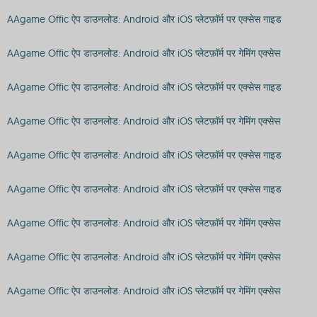
AAgame Offic ऐप डाउनलोड: Android और iOS प्लेटफ़ॉर्म पर एक्सेस गाइड
AAgame Offic ऐप डाउनलोड: Android और iOS प्लेटफ़ॉर्म पर गेमिंग एक्सेस
AAgame Offic ऐप डाउनलोड: Android और iOS प्लेटफ़ॉर्म पर एक्सेस गाइड
AAgame Offic ऐप डाउनलोड: Android और iOS प्लेटफ़ॉर्म पर गेमिंग एक्सेस
AAgame Offic ऐप डाउनलोड: Android और iOS प्लेटफ़ॉर्म पर एक्सेस गाइड
AAgame Offic ऐप डाउनलोड: Android और iOS प्लेटफ़ॉर्म पर एक्सेस गाइड
AAgame Offic ऐप डाउनलोड: Android और iOS प्लेटफ़ॉर्म पर गेमिंग एक्सेस
AAgame Offic ऐप डाउनलोड: Android और iOS प्लेटफ़ॉर्म पर गेमिंग एक्सेस
AAgame Offic ऐप डाउनलोड: Android और iOS प्लेटफ़ॉर्म पर गेमिंग एक्सेस