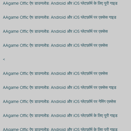
AAgame Offic ऐप डाउनलोड: Android और iOS प्लेटफ़ॉर्म के लिए पूरी गाइड
AAgame Offic ऐप डाउनलोड: Android और iOS प्लेटफ़ॉर्म पर एक्सेस गाइड
AAgame Offic ऐप डाउनलोड: Android और iOS प्लेटफॉर्म पर एक्सेस
AAgame Offic ऐप डाउनलोड: Android और iOS प्लेटफ़ॉर्म पर एक्सेस
<
AAgame Offic ऐप डाउनलोड: Android और iOS प्लेटफ़ॉर्म पर एक्सेस
AAgame Offic ऐप डाउनलोड: Android और iOS प्लेटफ़ॉर्म पर एक्सेस गाइड
AAgame Offic ऐप डाउनलोड: Android और iOS प्लेटफ़ॉर्म पर गेमिंग एक्सेस
AAgame Offic ऐप डाउनलोड: Android और iOS प्लेटफ़ॉर्म के लिए पूरी गाइड
AAgame Offic ऐप डाउनलोड: Android और iOS प्लेटफ़ॉर्म के लिए पूरी गाइड