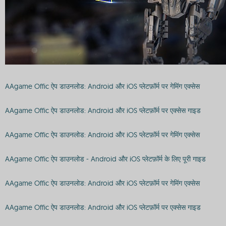
AAgame Offic ऐप डाउनलोड: Android और iOS प्लेटफ़ॉर्म पर गेमिंग एक्सेस
AAgame Offic ऐप डाउनलोड: Android और iOS प्लेटफ़ॉर्म पर एक्सेस गाइड
AAgame Offic ऐप डाउनलोड: Android और iOS प्लेटफ़ॉर्म पर गेमिंग एक्सेस
AAgame Offic ऐप डाउनलोड - Android और iOS प्लेटफ़ॉर्म के लिए पूरी गाइड
AAgame Offic ऐप डाउनलोड: Android और iOS प्लेटफ़ॉर्म पर गेमिंग एक्सेस
AAgame Offic ऐप डाउनलोड: Android और iOS प्लेटफ़ॉर्म पर एक्सेस गाइड