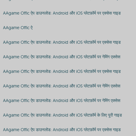
AAgame Offic ऐप डाउनलोड: Android और iOS प्लेटफ़ॉर्म पर एक्सेस गाइड
AAgame Offic ऐ
AAgame Offic ऐप डाउनलोड: Android और iOS प्लेटफ़ॉर्म पर एक्सेस गाइड
AAgame Offic ऐप डाउनलोड: Android और iOS प्लेटफ़ॉर्म पर गेमिंग एक्सेस
AAgame Offic ऐप डाउनलोड: Android और iOS प्लेटफ़ॉर्म पर एक्सेस गाइड
AAgame Offic ऐप डाउनलोड: Android और iOS प्लेटफ़ॉर्म पर गेमिंग एक्सेस
AAgame Offic ऐप डाउनलोड: Android और iOS प्लेटफ़ॉर्म पर गेमिंग एक्सेस
AAgame Offic ऐप डाउनलोड: Android और iOS प्लेटफ़ॉर्म के लिए पूरी गाइड
AAgame Offic ऐप डाउनलोड: Android और iOS प्लेटफ़ॉर्म पर एक्सेस गाइड