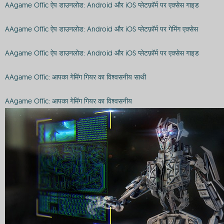
AAgame Offic ऐप डाउनलोड: Android और iOS प्लेटफ़ॉर्म पर एक्सेस गाइड
AAgame Offic ऐप डाउनलोड: Android और iOS प्लेटफ़ॉर्म पर गेमिंग एक्सेस
AAgame Offic ऐप डाउनलोड: Android और iOS प्लेटफ़ॉर्म पर एक्सेस गाइड
AAgame Offic: आपका गेमिंग गियर का विश्वसनीय साथी
AAgame Offic: आपका गेमिंग गियर का विश्वसनीय