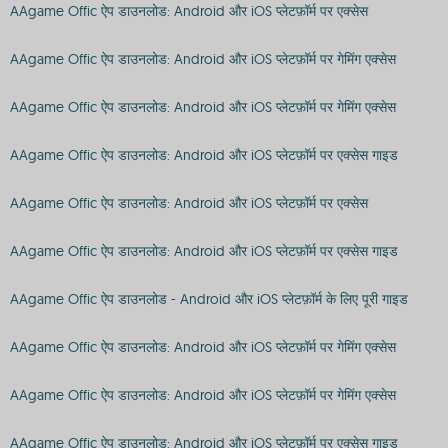
AAgame Offic ऐप डाउनलोड: Android और iOS प्लेटफ़ॉर्म पर एक्सेस
AAgame Offic ऐप डाउनलोड: Android और iOS प्लेटफ़ॉर्म पर गेमिंग एक्सेस
AAgame Offic ऐप डाउनलोड: Android और iOS प्लेटफ़ॉर्म पर गेमिंग एक्सेस
AAgame Offic ऐप डाउनलोड: Android और iOS प्लेटफ़ॉर्म पर एक्सेस गाइड
AAgame Offic ऐप डाउनलोड: Android और iOS प्लेटफ़ॉर्म पर एक्सेस
AAgame Offic ऐप डाउनलोड: Android और iOS प्लेटफ़ॉर्म पर एक्सेस गाइड
AAgame Offic ऐप डाउनलोड - Android और iOS प्लेटफ़ॉर्म के लिए पूरी गाइड
AAgame Offic ऐप डाउनलोड: Android और iOS प्लेटफ़ॉर्म पर गेमिंग एक्सेस
AAgame Offic ऐप डाउनलोड: Android और iOS प्लेटफ़ॉर्म पर गेमिंग एक्सेस
AAgame Offic ऐप डाउनलोड: Android और iOS प्लेटफ़ॉर्म पर एक्सेस गाइड