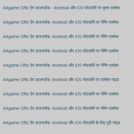
AAgame Offic ऐप डाउनलोड - Android और iOS प्लेटफ़ॉर्म पर मुफ्त एक्सेस
AAgame Offic ऐप डाउनलोड: Android और iOS प्लेटफ़ॉर्म पर गेमिंग एक्सेस
AAgame Offic ऐप डाउनलोड: Android और iOS प्लेटफ़ॉर्म पर गेमिंग एक्सेस
AAgame Offic ऐप डाउनलोड: Android और iOS प्लेटफ़ॉर्म पर गेमिंग एक्सेस
AAgame Offic ऐप डाउनलोड: Android और iOS प्लेटफ़ॉर्म पर गेमिंग एक्सेस
AAgame Offic ऐप डाउनलोड: Android और iOS प्लेटफ़ॉर्म पर एक्सेस गाइड
AAgame Offic ऐप डाउनलोड: Android और iOS प्लेटफ़ॉर्म पर गेमिंग एक्सेस
AAgame Offic ऐप डाउनलोड: Android और iOS प्लेटफ़ॉर्म पर गेमिंग एक्सेस
AAgame Offic ऐप डाउनलोड: Android और iOS प्लेटफ़ॉर्म के लिए पूरी गाइड