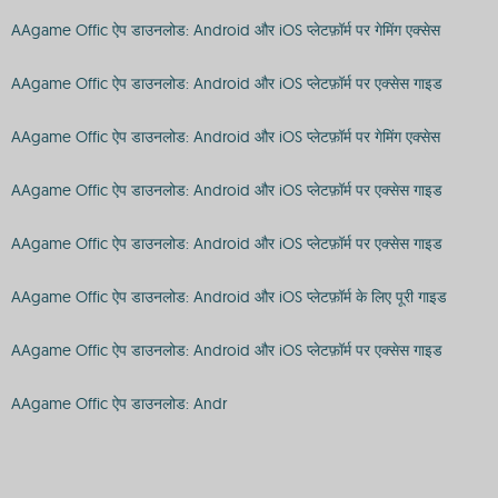
AAgame Offic ऐप डाउनलोड: Android और iOS प्लेटफ़ॉर्म पर गेमिंग एक्सेस
AAgame Offic ऐप डाउनलोड: Android और iOS प्लेटफ़ॉर्म पर एक्सेस गाइड
AAgame Offic ऐप डाउनलोड: Android और iOS प्लेटफ़ॉर्म पर गेमिंग एक्सेस
AAgame Offic ऐप डाउनलोड: Android और iOS प्लेटफ़ॉर्म पर एक्सेस गाइड
AAgame Offic ऐप डाउनलोड: Android और iOS प्लेटफ़ॉर्म पर एक्सेस गाइड
AAgame Offic ऐप डाउनलोड: Android और iOS प्लेटफ़ॉर्म के लिए पूरी गाइड
AAgame Offic ऐप डाउनलोड: Android और iOS प्लेटफ़ॉर्म पर एक्सेस गाइड
AAgame Offic ऐप डाउनलोड: Andr