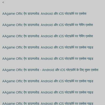
<
AAgame Offic ऐप डाउनलोड: Android और iOS प्लेटफ़ॉर्म पर एक्सेस
AAgame Offic ऐप डाउनलोड: Android और iOS प्लेटफ़ॉर्म पर गेमिंग एक्सेस
AAgame Offic ऐप डाउनलोड: Android और iOS प्लेटफ़ॉर्म पर गेमिंग एक्सेस
AAgame Offic ऐप डाउनलोड: Android और iOS प्लेटफ़ॉर्म पर एक्सेस गाइड
AAgame Offic ऐप डाउनलोड: Android और iOS प्लेटफ़ॉर्म पर एक्सेस गाइड
AAgame Offic ऐप डाउनलोड - Android और iOS प्लेटफ़ॉर्म के लिए मुफ़्त एक्सेस
AAgame Offic ऐप डाउनलोड: Android और iOS प्लेटफ़ॉर्म पर एक्सेस गाइड
AAgame Offic ऐप डाउनलोड: Android और iOS प्लेटफ़ॉर्म पर एक्सेस गाइड
AAgame Offic ऐप डाउनलोड: Android और iOS प्लेटफ़ॉर्म पर एक्सेस गाइड