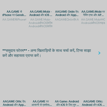
AA.GAME से
AA.GAME:Mobi -
AAGAME Onlin ऐप:
AA.GAME:Mobi पर
iPhone पर Genshin
Android और iOS के
Android और Apple
गेमिंग एप्स और APK
Impact डाउनलोड और
लिए ऐप डाउनलोड करें
पर मुफ्त डाउनलोड
डाउनलोड करें -
AA.GAMEसेiPhoneपरGenshinImpactडाउनलोडऔरप्लेकरेंAA.GAMEपरiPhoneकेलिएAndroidऐ
AA.GAME:Mobi-
AAGAMEOnlinऐप:AndroidऔरAppleपरएक्सेसकरे
AA.GAME:MobiपरGen
अपडेट कैसे करें
Android और Apple
AndroidऔरiOSकेलिएमोबाइलएक्सेसगाइडAA.GAME:Mobi-
AndroidऔरiOSगाइडAA
प्लेटफ़ॉर्म के लिए एक्सेस
AndroidऔरiOSकेलिएऐपडाउनलोडगाइ
**समुदाय फोरम** - अन्य खिलाड़ियों के साथ चर्चा करें, टिप्स साझा
करें और सहायता प्राप्त करें।
AAGAME Offic ऐप:
AA.GAME पर
AA Game: Android
AAGAME Offic:
Android और Apple
आसानी से एक्सेस:
और iOS के लिए मुफ्त
Android और iOS के