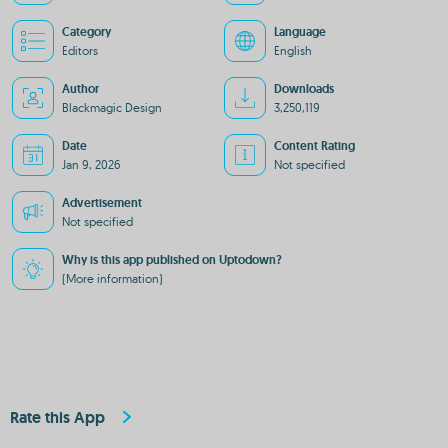
Category
Language
Editors
English
Author
Downloads
Blackmagic Design
3,250,119
Date
Content Rating
Jan 9, 2026
Not specified
Advertisement
Not specified
Why is this app published on Uptodown?
(More information)
Rate this App