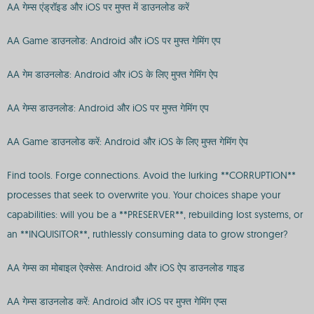
AA गेम्स एंड्रॉइड और iOS पर मुफ्त में डाउनलोड करें
AA Game डाउनलोड: Android और iOS पर मुफ्त गेमिंग एप
AA गेम डाउनलोड: Android और iOS के लिए मुफ्त गेमिंग ऐप
AA गेम्स डाउनलोड: Android और iOS पर मुफ्त गेमिंग एप
AA Game डाउनलोड करें: Android और iOS के लिए मुफ्त गेमिंग ऐप
Find tools. Forge connections. Avoid the lurking **CORRUPTION**
processes that seek to overwrite you. Your choices shape your
capabilities: will you be a **PRESERVER**, rebuilding lost systems, or
an **INQUISITOR**, ruthlessly consuming data to grow stronger?
AA गेम्स का मोबाइल ऐक्सेस: Android और iOS ऐप डाउनलोड गाइड
AA गेम्स डाउनलोड करें: Android और iOS पर मुफ्त गेमिंग एप्स