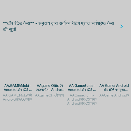
करें
**टॉप रेटेड गेम्स** - समुदाय द्वारा सर्वोच्च रेटिंग प्राप्त सर्वश्रेष्ठ गेम्स
की सूची।
AA.GAME:Mobi -
AAgame Offic ऐप
AA Game:Funn -
AA Game: Android
Android और iOS के
डाउनलोड - Android
Android और iOS पर
और iOS पर मुफ्त
लिए आसान एक्सेस और
और iOS प्लेटफ़ॉर्म के
मज़ेदार गेमिंग अनुभव
डाउनलोड और एक्सेस
AA.GAME:Mobiपरगेमिंगऐप्सकाआनंदलें-
AAgameOfficऐपडाउनलोड:AndroidऔरiOSप्लेटफ़ॉर्मपरएक्सेसगाइडA
AAGame:Funn-
AAGame:AndroidऔरiOSप
APK डाउनलोड
लिए पूरी गाइड
AndroidऔरiOSकेलिएएक्सेसAA.GAME:MobiपरAndroidऔरiOSकेलिए
AndroidऔरiOSपरमज़ेदारगेमिंगअनुभवAAGame
AndroidऔरiOSपरमज़ेदारगेमिंगअनुभव