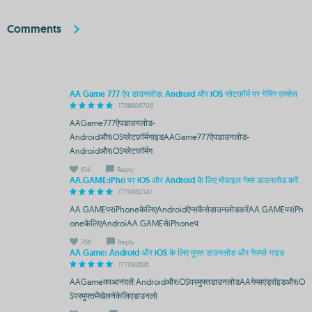
Comments
AA Game 777 ऐप डाउनलोड: Android और iOS प्लेटफ़ॉर्म पर गेमिंग एक्सेस
1768806706
AAGame777ऐपडाउनलोड-
AndroidऔरiOSप्लेटफ़ॉर्मगाइडAAGame777ऐपडाउनलोड-
AndroidऔरiOSप्लेटफॉर्मग
614
Reply
AA.GAME:iPho पर iOS और Android के लिए मोबाइल गेम्स डाउनलोड करें
1770862341
AA.GAMEपरiPhoneकेलिएAndroidऐप्सकैसेडाउनलोडकरेंAA.GAMEपरiPh
oneकेलिएAndroiAA.GAMEसेiPhoneप
756
Reply
AA Game: Android और iOS के लिए मुफ्त डाउनलोड और गेमप्ले गाइड
1771182635
AAGameकाआनंदलें:AndroidऔरiOSपरमुफ्तडाउनलोडAAगेम्सएंड्रॉइडऔरiO
Sपरमुफ्तमेंखेलनेकेलिएडाउनलो