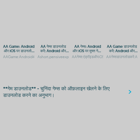
AA Game: Android
AA गेम्स डाउनलोड
AA गेम्स: Android
AA Game डाउनलोड
और iOS पर डाउनलोड
करें: Android और
और iOS पर मुफ्त गेमिंग
करें: Android और
और एक्सेस गाइड
iOS के लिए मुफ्त गेमिंग
ऐप्स का आनंद
iOS के लिए मुफ्त गेमिंग
AAGame:AndroidऔरiOSपरडाउनलोडऔरएक्सेसगाइडAAGame:AndroidऔरiOSपरडाउनलोडऔ
Ashort,pensiveexperienceaboutlanguage,legacy,andthepowero
AAगेम्स:एंड्रॉइडऔरiOSपरमुफ्तगेमिंगकाआनंदAAग
AAगेम्सडाउनलोडकरें:An
ऐप
ऐप
**गेम डाउनलोड** - चुनिंदा गेम्स को ऑफ़लाइन खेलने के लिए
डाउनलोड करने का अनुभाग।