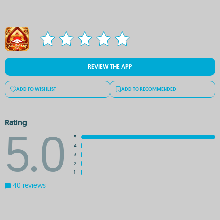
REVIEW THE APP
ADD TO WISHLIST
ADD TO RECOMMENDED
Rating
5.0
5
4
3
2
1
40 reviews