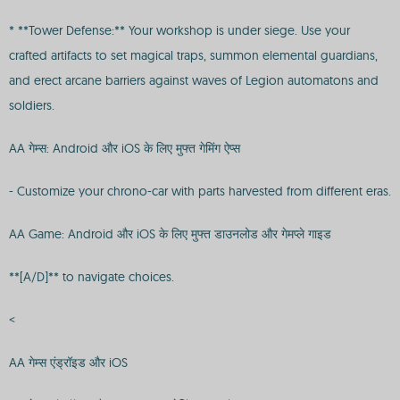
* **Tower Defense:** Your workshop is under siege. Use your
crafted artifacts to set magical traps, summon elemental guardians,
and erect arcane barriers against waves of Legion automatons and
soldiers.
AA गेम्स: Android और iOS के लिए मुफ्त गेमिंग ऐप्स
- Customize your chrono-car with parts harvested from different eras.
AA Game: Android और iOS के लिए मुफ्त डाउनलोड और गेमप्ले गाइड
**[A/D]** to navigate choices.
<
AA गेम्स एंड्रॉइड और iOS