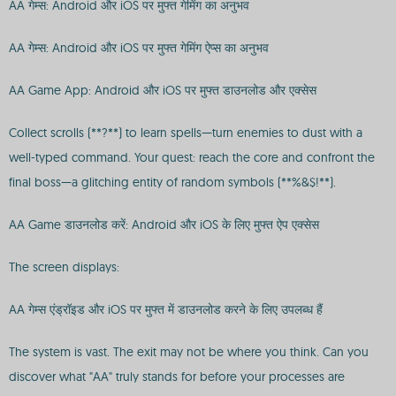
AA गेम्स: Android और iOS पर मुफ्त गेमिंग का अनुभव
AA गेम्स: Android और iOS पर मुफ्त गेमिंग ऐप्स का अनुभव
AA Game App: Android और iOS पर मुफ्त डाउनलोड और एक्सेस
Collect scrolls (**?**) to learn spells—turn enemies to dust with a
well-typed command. Your quest: reach the core and confront the
final boss—a glitching entity of random symbols (**%&$!**).
AA Game डाउनलोड करें: Android और iOS के लिए मुफ्त ऐप एक्सेस
The screen displays:
AA गेम्स एंड्रॉइड और iOS पर मुफ्त में डाउनलोड करने के लिए उपलब्ध हैं
The system is vast. The exit may not be where you think. Can you
discover what "AA" truly stands for before your processes are