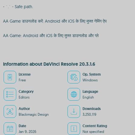
- `.` - Safe path.
AA Game डाउनलोड करें: Android और iOS के लिए मुफ्त गेमिंग ऐप
AA Game: Android और iOS के लिए मुफ्त डाउनलोड और प्ले
Information about DaVinci Resolve 20.3.1.6
License
Op. System
Free
Windows
Category
Language
Editors
English
Author
Downloads
Blackmagic Design
3,250,119
Date
Content Rating
Jan 9, 2026
Not specified