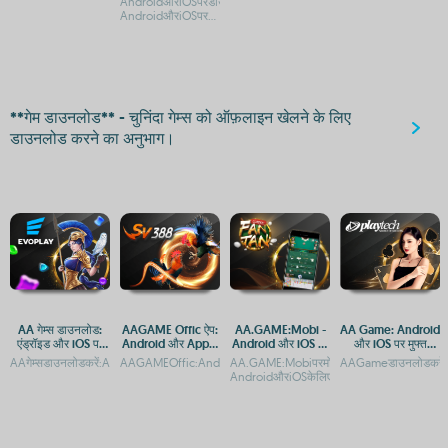
AndroidऔरiOSपरडाउनलोडAAGame:Onli-
AndroidऔरiOSपरमुफ्तगेमिंगऐपAAGame:Onli-
Andr
**गेम डाउनलोड** - चुनिंदा गेम्स को ऑफ़लाइन खेलने के लिए
डाउनलोड करने का अनुभाग।
AA गेम्स डाउनलोड:
AAGAME Offic ऐप:
AA.GAME:Mobi -
AA Game: Android
एंड्रॉइड और iOS पर
Android और Apple
Android और iOS पर
और iOS पर मुफ्त
मुफ्त गेमिंग एप्स
पर डाउनलोड करें
मोबाइल गेमिंग प्लेटफ़ॉर्म
डाउनलोड और एक्सेस
AAगेम्सडाउनलोडकरें:AndroidऔरiOSकेलिएमुफ्तगेमिंगऐपAAगेम्सडाउनलोड:AndroidऔरiOSपरमुफ्तगेम
AAGAMEOffic:AndroidऔरAppleडाउनलोडएक्सेसगाइडAAGAMEOffic
AA.GAME:Mobiपरमोबाइलगेमिंगकाआनंदलें-
AAGameडाउनलोडकरें:An
AndroidऔरiOSकेलिएएक्सेसकरेंAA.GAME:M