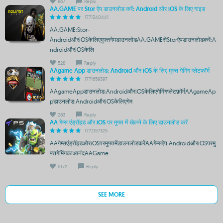
867
Reply
AA.GAME पर Stor ऐप डाउनलोड करें: Android और iOS के लिए गाइड
1771340441
AA.GAME:Stor-
AndroidऔरiOSकेलिएमुफ्तगेमडाउनलोडAA.GAMEसेStorऐपडाउनलोडकरें:A
ndroidऔरiOSकेलि
528
Reply
AAgame App डाउनलोड: Android और iOS के लिए मुफ्त गेमिंग प्लेटफॉर्म
1771659397
AAgameAppडाउनलोड:AndroidऔरiOSकेलिएगेमिंगप्लेटफ़ॉर्मAAgameAp
pडाउनलोड:AndroidऔरiOSकेलिएगेम
283
Reply
AA गेम्स एंड्रॉइड और iOS पर मुफ्त में खेलने के लिए डाउनलोड करें
1772157325
AAगेम्सएंड्रॉइडऔरiOSपरमुफ्तमेंडाउनलोडकरेंAAगेम्सऐप:AndroidऔरiOSपरमु
फ्तगेमिंगकाआनंदAAGame
1072
Reply
SEE MORE