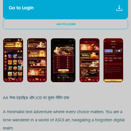
Go to Login
>GO TO LOGIN
AA गेम्स एंड्रॉइड और iOS पर मुफ्त गेमिंग एप्स
A minimalist text adventure where every choice matters. You are a
lone wanderer in a world of ASCII art, navigating a forgotten digital
realm.