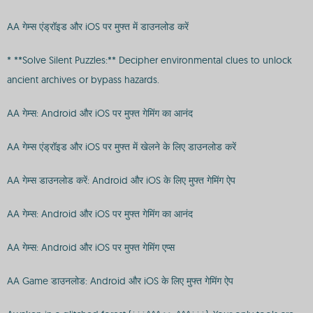
AA गेम्स एंड्रॉइड और iOS पर मुफ्त में डाउनलोड करें
* **Solve Silent Puzzles:** Decipher environmental clues to unlock
ancient archives or bypass hazards.
AA गेम्स: Android और iOS पर मुफ्त गेमिंग का आनंद
AA गेम्स एंड्रॉइड और iOS पर मुफ्त में खेलने के लिए डाउनलोड करें
AA गेम्स डाउनलोड करें: Android और iOS के लिए मुफ्त गेमिंग ऐप
AA गेम्स: Android और iOS पर मुफ्त गेमिंग का आनंद
AA गेम्स: Android और iOS पर मुफ्त गेमिंग एप्स
AA Game डाउनलोड: Android और iOS के लिए मुफ्त गेमिंग ऐप