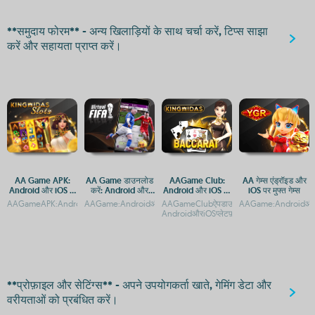
**समुदाय फोरम** - अन्य खिलाड़ियों के साथ चर्चा करें, टिप्स साझा
करें और सहायता प्राप्त करें।
AA Game APK:
AA Game डाउनलोड
AAGame Club:
AA गेम्स एंड्रॉइड और
Android और iOS के
करें: Android और
Android और iOS पर
iOS पर मुफ्त गेम्स
लिए डाउनलोड गाइड
iOS के लिए मुफ्त गेमिंग
मुफ्त गेमिंग ऐप
AAGameAPK:AndroidऔरiOSपरडाउनलोडकरेंAAGameAPK:AndroidऔरiOSपरडाउनलोडऔरइंस
AAGame:AndroidऔरiOSपरमुफ्तडाउनलोडऔरएक्सेसगाइडAAगेम्सकाआनंदले
AAGameClubऐपडाउनलोड-
AAGame:Androidऔरi
ऐप
AndroidऔरiOSप्लेटफ़ॉर्मपरएक्सेसAAGame
**प्रोफ़ाइल और सेटिंग्स** - अपने उपयोगकर्ता खाते, गेमिंग डेटा और
वरीयताओं को प्रबंधित करें।