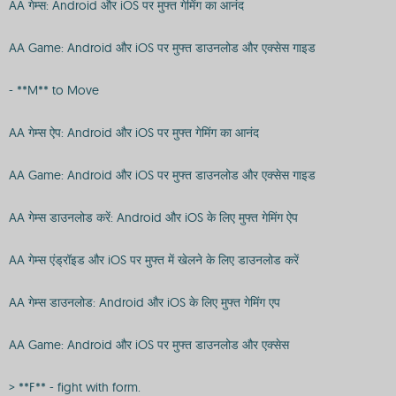
AA गेम्स: Android और iOS पर मुफ्त गेमिंग का आनंद
AA Game: Android और iOS पर मुफ्त डाउनलोड और एक्सेस गाइड
- **M** to Move
AA गेम्स ऐप: Android और iOS पर मुफ्त गेमिंग का आनंद
AA Game: Android और iOS पर मुफ्त डाउनलोड और एक्सेस गाइड
AA गेम्स डाउनलोड करें: Android और iOS के लिए मुफ्त गेमिंग ऐप
AA गेम्स एंड्रॉइड और iOS पर मुफ्त में खेलने के लिए डाउनलोड करें
AA गेम्स डाउनलोड: Android और iOS के लिए मुफ्त गेमिंग एप
AA Game: Android और iOS पर मुफ्त डाउनलोड और एक्सेस
> **F** - fight with form.