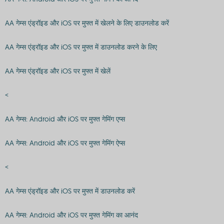
AA गेम्स एंड्रॉइड और iOS पर मुफ्त में खेलने के लिए डाउनलोड करें
AA गेम्स एंड्रॉइड और iOS पर मुफ्त में डाउनलोड करने के लिए
AA गेम्स एंड्रॉइड और iOS पर मुफ्त में खेलें
<
AA गेम्स: Android और iOS पर मुफ्त गेमिंग एप्स
AA गेम्स: Android और iOS पर मुफ्त गेमिंग ऐप्स
<
AA गेम्स एंड्रॉइड और iOS पर मुफ्त में डाउनलोड करें
AA गेम्स: Android और iOS पर मुफ्त गेमिंग का आनंद