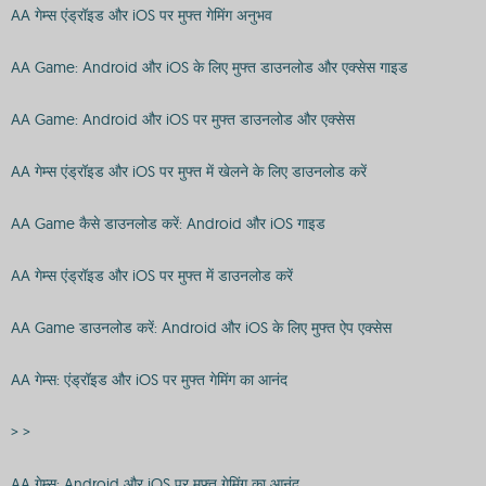
AA गेम्स एंड्रॉइड और iOS पर मुफ्त गेमिंग अनुभव
AA Game: Android और iOS के लिए मुफ्त डाउनलोड और एक्सेस गाइड
AA Game: Android और iOS पर मुफ्त डाउनलोड और एक्सेस
AA गेम्स एंड्रॉइड और iOS पर मुफ्त में खेलने के लिए डाउनलोड करें
AA Game कैसे डाउनलोड करें: Android और iOS गाइड
AA गेम्स एंड्रॉइड और iOS पर मुफ्त में डाउनलोड करें
AA Game डाउनलोड करें: Android और iOS के लिए मुफ्त ऐप एक्सेस
AA गेम्स: एंड्रॉइड और iOS पर मुफ्त गेमिंग का आनंद
> >
AA गेम्स: Android और iOS पर मुफ्त गेमिंग का आनंद