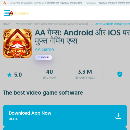
AA.GAME पर GENSHIN IMPACT APK डाउनलोड करें: ANDROID और IOS गाइड
AA GAME - ANDROID और IOS के लिए मुफ्त डाउ
HOME
/
**गेम एक्सप्लोर करें** - विभिन्न श्रेणियों और टैग्स के तहत हज़ारों ब्राउज़र गेम्स ब्राउज़ करें।
/
AA गेम्स: ANDROID और IOS पर मुफ्त गेमि
AA गेम्स: Android और iOS पर
मुफ्त गेमिंग एप्स
AA.Game
#2
EDITORS
40
3.3 M
5.0
reviews
downloads
The best video game software
Download App Now
20.3.1.6