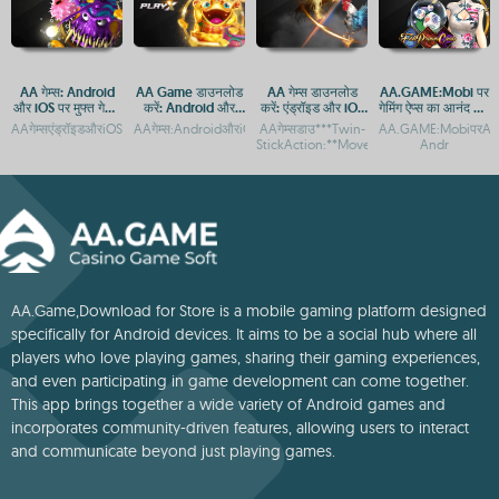
AA गेम्स: Android
AA Game डाउनलोड
AA गेम्स डाउनलोड
AA.GAME:Mobi पर
और iOS पर मुफ्त गेमिंग
करें: Android और
करें: एंड्रॉइड और iOS
गेमिंग ऐप्स का आनंद लें -
का आनंद
iOS के लिए मुफ्त गेमिंग
पर मुफ्त गेमिंग का आनंद
Android और iOS के
AAगेम्सएंड्रॉइडऔरiOSपरमुफ्तगेमिंगऐपAAगेम्स:AndroidऔरiOSपरमुफ्तगेमिंगकाआनंदAAGameऐप:A
AAगेम्स:AndroidऔरiOSपरमुफ्तगेमिंगकाआनंदAAगेम्सएंड्रॉइडऔरiOSपरमुफ
AAगेम्सडाउ***Twin-
AA.GAME:MobiपरAndro
ऐप
लिए एक्सेस
StickAction:**Movewithonestick,aimandfi
Andr
AA.Game,Download for Store is a mobile gaming platform designed
specifically for Android devices. It aims to be a social hub where all
players who love playing games, sharing their gaming experiences,
and even participating in game development can come together.
This app brings together a wide variety of Android games and
incorporates community-driven features, allowing users to interact
and communicate beyond just playing games.