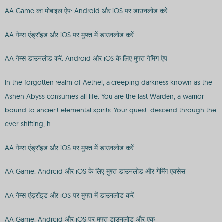
AA Game का मोबाइल ऐप: Android और iOS पर डाउनलोड करें
AA गेम्स एंड्रॉइड और iOS पर मुफ्त में डाउनलोड करें
AA गेम्स डाउनलोड करें: Android और iOS के लिए मुफ्त गेमिंग ऐप
In the forgotten realm of Aethel, a creeping darkness known as the
Ashen Abyss consumes all life. You are the last Warden, a warrior
bound to ancient elemental spirits. Your quest: descend through the
ever-shifting, h
AA गेम्स एंड्रॉइड और iOS पर मुफ्त में डाउनलोड करें
AA Game: Android और iOS के लिए मुफ्त डाउनलोड और गेमिंग एक्सेस
AA गेम्स एंड्रॉइड और iOS पर मुफ्त में डाउनलोड करें
AA Game: Android और iOS पर मुफ्त डाउनलोड और एक्