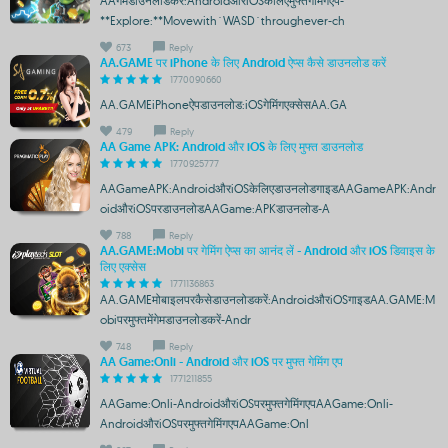
AAगेमडाउनलोडकरें:AndroidऔरiOSकेलिएमुफ्तगेमिंगऐप-
**Explore:**Movewith`WASD`throughever-ch
673
Reply
AA.GAME पर iPhone के लिए Android ऐप्स कैसे डाउनलोड करें
1770090660
AA.GAMEiPhoneऐपडाउनलोड:iOSगेमिंगएक्सेसAA.GA
479
Reply
AA Game APK: Android और iOS के लिए मुफ्त डाउनलोड
1770925777
AAGameAPK:AndroidऔरiOSकेलिएडाउनलोडगाइडAAGameAPK:Andr
oidऔरiOSपरडाउनलोडAAGame:APKडाउनलोड-A
788
Reply
AA.GAME:Mobi पर गेमिंग ऐप्स का आनंद लें - Android और iOS डिवाइस के
लिए एक्सेस
1771136863
AA.GAMEमोबाइलपरकैसेडाउनलोडकरें:AndroidऔरiOSगाइडAA.GAME:M
obiपरमुफ्तमेंगेमडाउनलोडकरें-Andr
748
Reply
AA Game:Onli - Android और iOS पर मुफ्त गेमिंग एप
1771211855
AAGame:Onli-AndroidऔरiOSपरमुफ्तगेमिंगएपAAGame:Onli-
AndroidऔरiOSपरमुफ्तगेमिंगएपAAGame:Onl