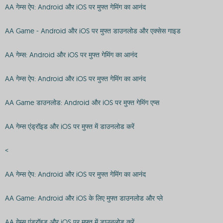
AA गेम्स ऐप: Android और iOS पर मुफ्त गेमिंग का आनंद
AA Game - Android और iOS पर मुफ्त डाउनलोड और एक्सेस गाइड
AA गेम्स: Android और iOS पर मुफ्त गेमिंग का आनंद
AA गेम्स ऐप: Android और iOS पर मुफ्त गेमिंग का आनंद
AA Game डाउनलोड: Android और iOS पर मुफ्त गेमिंग एप्स
AA गेम्स एंड्रॉइड और iOS पर मुफ्त में डाउनलोड करें
<
AA गेम्स ऐप: Android और iOS पर मुफ्त गेमिंग का आनंद
AA Game: Android और iOS के लिए मुफ्त डाउनलोड और प्ले
AA गेम्स एंड्रॉइड और iOS पर मुफ्त में डाउनलोड करें