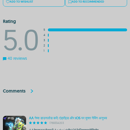
ADD TO WISHLIST
ADD TO RECOMMENDED
Rating
5.0
5
4
3
2
1
40 reviews
Comments
AA गेम्स डाउनलोड करें: एंड्रॉइड और iOS पर मुफ्त गेमिंग अनुभव
1769334203