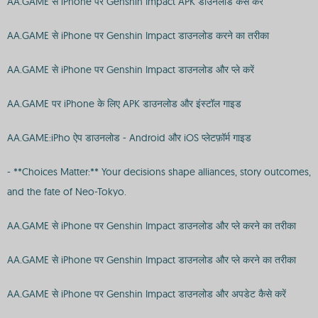
AA.GAME से iPhone पर Genshin Impact APK डाउनलोड कैसे करें
AA.GAME से iPhone पर Genshin Impact डाउनलोड करने का तरीका
AA.GAME से iPhone पर Genshin Impact डाउनलोड और प्ले करें
AA.GAME पर iPhone के लिए APK डाउनलोड और इंस्टॉल गाइड
AA.GAME:iPho ऐप डाउनलोड - Android और iOS प्लेटफ़ॉर्म गाइड
- **Choices Matter:** Your decisions shape alliances, story outcomes,
and the fate of Neo-Tokyo.
AA.GAME से iPhone पर Genshin Impact डाउनलोड और प्ले करने का तरीका
AA.GAME से iPhone पर Genshin Impact डाउनलोड और प्ले करने का तरीका
AA.GAME से iPhone पर Genshin Impact डाउनलोड और अपडेट कैसे करें