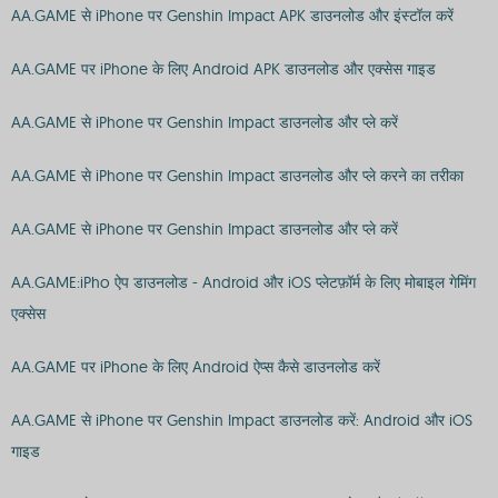
AA.GAME से iPhone पर Genshin Impact APK डाउनलोड और इंस्टॉल करें
AA.GAME पर iPhone के लिए Android APK डाउनलोड और एक्सेस गाइड
AA.GAME से iPhone पर Genshin Impact डाउनलोड और प्ले करें
AA.GAME से iPhone पर Genshin Impact डाउनलोड और प्ले करने का तरीका
AA.GAME से iPhone पर Genshin Impact डाउनलोड और प्ले करें
AA.GAME:iPho ऐप डाउनलोड - Android और iOS प्लेटफ़ॉर्म के लिए मोबाइल गेमिंग
एक्सेस
AA.GAME पर iPhone के लिए Android ऐप्स कैसे डाउनलोड करें
AA.GAME से iPhone पर Genshin Impact डाउनलोड करें: Android और iOS
गाइड