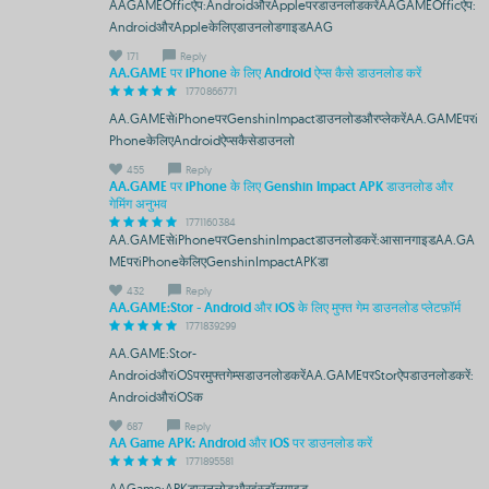
AAGAMEOfficऐप:AndroidऔरAppleपरडाउनलोडकरेंAAGAMEOfficऐप:
AndroidऔरAppleकेलिएडाउनलोडगाइडAAG
171
Reply
AA.GAME पर iPhone के लिए Android ऐप्स कैसे डाउनलोड करें
1770866771
AA.GAMEसेiPhoneपरGenshinImpactडाउनलोडऔरप्लेकरेंAA.GAMEपरi
PhoneकेलिएAndroidऐप्सकैसेडाउनलो
455
Reply
AA.GAME पर iPhone के लिए Genshin Impact APK डाउनलोड और
गेमिंग अनुभव
1771160384
AA.GAMEसेiPhoneपरGenshinImpactडाउनलोडकरें:आसानगाइडAA.GA
MEपरiPhoneकेलिएGenshinImpactAPKडा
432
Reply
AA.GAME:Stor - Android और iOS के लिए मुफ्त गेम डाउनलोड प्लेटफ़ॉर्म
1771839299
AA.GAME:Stor-
AndroidऔरiOSपरमुफ्तगेम्सडाउनलोडकरेंAA.GAMEपरStorऐपडाउनलोडकरें:
AndroidऔरiOSक
687
Reply
AA Game APK: Android और iOS पर डाउनलोड करें
1771895581
AAGame:APKडाउनलोडऔरइंस्टॉलगाइड-