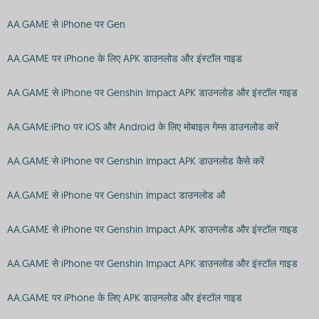
AA.GAME से iPhone पर Gen
AA.GAME पर iPhone के लिए APK डाउनलोड और इंस्टॉल गाइड
AA.GAME से iPhone पर Genshin Impact APK डाउनलोड और इंस्टॉल गाइड
AA.GAME:iPho पर iOS और Android के लिए मोबाइल गेम्स डाउनलोड करें
AA.GAME से iPhone पर Genshin Impact APK डाउनलोड कैसे करें
AA.GAME से iPhone पर Genshin Impact डाउनलोड औ
AA.GAME से iPhone पर Genshin Impact APK डाउनलोड और इंस्टॉल गाइड
AA.GAME से iPhone पर Genshin Impact APK डाउनलोड और इंस्टॉल गाइड
AA.GAME पर iPhone के लिए APK डाउनलोड और इंस्टॉल गाइड