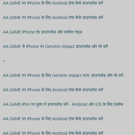
AA.GAME पर iPhone के लिए Android ऐप्स कैसे डाउनलोड करें
AA.GAME पर iPhone के लिए Android ऐप्स कैसे डाउनलोड करें
AA.GAME iPhone ऐप डाउनलोड और एक्सेस गाइड
AA.GAME से iPhone पर Genshin Impact डाउनलोड और प्ले करें
<
AA.GAME पर iPhone के लिए Genshin Impact APK डाउनलोड और प्ले करें
AA.GAME पर iPhone के लिए Android ऐप्स कैसे डाउनलोड करें
AA.GAME:iPho पर मुफ्त में डाउनलोड करें - Android और iOS के लिए एक्सेस
AA.GAME पर iPhone के लिए Android ऐप्स कैसे डाउनलोड करें
AA.GAME पर iPhone के लिए Android ऐप्स कैसे डाउनलोड करें