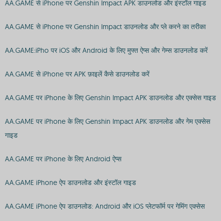
AA.GAME से iPhone पर Genshin Impact APK डाउनलोड और इंस्टॉल गाइड
AA.GAME से iPhone पर Genshin Impact डाउनलोड और प्ले करने का तरीका
AA.GAME:iPho पर iOS और Android के लिए मुफ्त ऐप्स और गेम्स डाउनलोड करें
AA.GAME से iPhone पर APK फ़ाइलें कैसे डाउनलोड करें
AA.GAME पर iPhone के लिए Genshin Impact APK डाउनलोड और एक्सेस गाइड
AA.GAME पर iPhone के लिए Genshin Impact APK डाउनलोड और गेम एक्सेस
गाइड
AA.GAME पर iPhone के लिए Android ऐप्स
AA.GAME iPhone ऐप डाउनलोड और इंस्टॉल गाइड
AA.GAME iPhone ऐप डाउनलोड: Android और iOS प्लेटफॉर्म पर गेमिंग एक्सेस