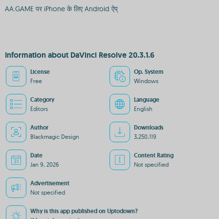
AA.GAME पर iPhone के लिए Android ऐप्
Information about DaVinci Resolve 20.3.1.6
License
Op. System
Free
Windows
Category
Language
Editors
English
Author
Downloads
Blackmagic Design
3,250,119
Date
Content Rating
Jan 9, 2026
Not specified
Advertisement
Not specified
Why is this app published on Uptodown?