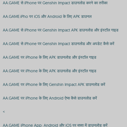
AA.GAME से iPhone पर Genshin Impact डाउनलोड करने का तरीका
AA.GAME:iPho पर iOS और Android के लिए APK डाउनल
AA.GAME से iPhone पर Genshin Impact APK डाउनलोड और इंस्टॉल गाइड
AA.GAME से iPhone पर Genshin Impact डाउनलोड और अपडेट कैसे करें
AA.GAME पर iPhone के लिए APK डाउनलोड और इंस्टॉल गाइड
AA.GAME पर iPhone के लिए APK डाउनलोड और इंस्टॉल गाइड
AA.GAME पर iPhone के लिए Genshin Impact APK डाउनलोड करें
AA.GAME पर iPhone के लिए Android ऐप्स कैसे डाउनलोड करें
<
AA.GAME iPhone App: Android और iOS पर मुफ्त में डाउनलोड करें