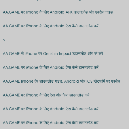
AA.GAME पर iPhone के लिए Android APK डाउनलोड और एक्सेस गाइड
AA.GAME पर iPhone के लिए Android ऐप्स कैसे डाउनलोड करें
<
AA.GAME से iPhone पर Genshin Impact डाउनलोड और प्ले करें
AA.GAME पर iPhone के लिए Android ऐप्स कैसे डाउनलोड करें
AA.GAME iPhone ऐप डाउनलोड गाइड: Android और iOS प्लेटफॉर्म पर एक्सेस
AA.GAME पर iPhone के लिए ऐप्स और गेम्स डाउनलोड करें
AA.GAME पर iPhone के लिए Android ऐप्स कैसे डाउनलोड करें
AA.GAME पर iPhone के लिए Android ऐप्स कैसे डाउनलोड करें