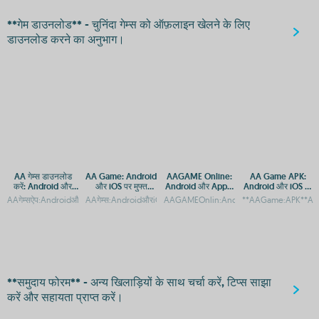
**गेम डाउनलोड** - चुनिंदा गेम्स को ऑफ़लाइन खेलने के लिए
डाउनलोड करने का अनुभाग।
AA गेम्स डाउनलोड
AA Game: Android
AAGAME Online:
AA Game APK:
करें: Android और
और iOS पर मुफ्त
Android और Apple
Android और iOS पर
iOS के लिए मुफ्त गेमिंग
डाउनलोड और एक्सेस
पर ऐप्स और APK
डाउनलोड और एक्सेस
AAगेम्सऐप:AndroidऔरiOSपरमुफ्तगेमिंगकाआनंदAAगेम्सएंड्रॉइडऔरiOSपरमुफ्तमेंडाउनलोडकरेंAAगेम्
AAगेम्स:AndroidऔरiOSपरमुफ्तगेमिंगऐप्सकासंग्रहAAगेम्सएंड्रॉइडऔरiOSपरम
AAGAMEOnlin:AndroidऔरAppleपरएक्सेसक
**AAGame:APK**AAG
ऐप
डाउनलोड करें
गाइड
**समुदाय फोरम** - अन्य खिलाड़ियों के साथ चर्चा करें, टिप्स साझा
करें और सहायता प्राप्त करें।