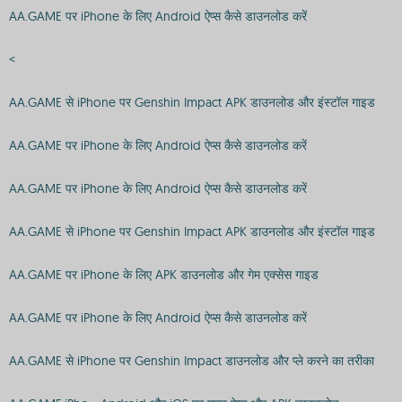
AA.GAME पर iPhone के लिए Android ऐप्स कैसे डाउनलोड करें
<
AA.GAME से iPhone पर Genshin Impact APK डाउनलोड और इंस्टॉल गाइड
AA.GAME पर iPhone के लिए Android ऐप्स कैसे डाउनलोड करें
AA.GAME पर iPhone के लिए Android ऐप्स कैसे डाउनलोड करें
AA.GAME से iPhone पर Genshin Impact APK डाउनलोड और इंस्टॉल गाइड
AA.GAME पर iPhone के लिए APK डाउनलोड और गेम एक्सेस गाइड
AA.GAME पर iPhone के लिए Android ऐप्स कैसे डाउनलोड करें
AA.GAME से iPhone पर Genshin Impact डाउनलोड और प्ले करने का तरीका