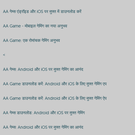
AA गेम्स एंड्रॉइड और iOS पर मुफ्त में डाउनलोड करें
AA Game - मोबाइल गेमिंग का नया अनुभव
AA Game: एक रोमांचक गेमिंग अनुभव
<
AA गेम्स: Android और iOS पर मुफ्त गेमिंग का आनंद
AA Game डाउनलोड करें: Android और iOS के लिए मुफ्त गेमिंग एप
AA Game डाउनलोड करें: Android और iOS के लिए मुफ्त गेमिंग ऐप
AA गेम्स डाउनलोड: Android और iOS पर मुफ्त गेमिंग
AA गेम्स: Android और iOS पर मुफ्त गेमिंग का आनंद