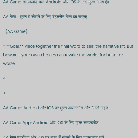
AA Game डाउनलोड करें: Android और iOS के लिए मुफ्त गेमिंग ऐप
AA गेम्स - मुफ्त में खेलने के लिए बेहतरीन गेम्स का संग्रह
【AA Game】
* **Goal:** Piece together the final word to seal the narrative rift. But
beware—your own choices can rewrite the world, for better or
worse.
<
<
AA Game: Android और iOS पर मुफ्त डाउनलोड और गेमप्ले गाइड
AA Game App: Android और iOS के लिए मुफ्त डाउनलोड
AA गेम्स एंड्रॉइड और iOS पर मुफ्त में खेलने के लिए डाउनलोड करें