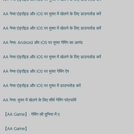
AA गेम्स एंड्रॉइड और iOS पर मुफ्त में खेलने के लिए डाउनलोड करें
AA गेम्स एंड्रॉइड और iOS पर मुफ्त में खेलने के लिए डाउनलोड करें
AA गेम्स: Android और iOS पर मुफ्त गेमिंग का आनंद
AA गेम्स एंड्रॉइड और iOS पर मुफ्त में खेलने के लिए डाउनलोड करें
AA गेम्स एंड्रॉइड और iOS पर मुफ्त गेमिंग ऐप
AA गेम्स एंड्रॉइड और iOS पर मुफ्त में डाउनलोड करें
AA गेम्स: मुफ्त में खेलने के लिए शीर्ष गेमिंग प्लेटफॉर्म
【AA Game】: गेमिंग की दुनिया में ए
【AA Game】