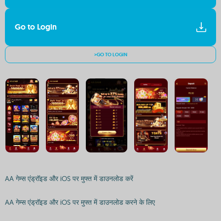
Go to Login
>GO TO LOGIN
AA गेम्स एंड्रॉइड और iOS पर मुफ्त में डाउनलोड करें
AA गेम्स एंड्रॉइड और iOS पर मुफ्त में डाउनलोड करने के लिए