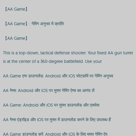
【AA Game】
【AA Game】: गेमिंग अनुभव में क्रांति
【AA Game】
This is a top-down, tactical defense shooter. Your fixed AA gun turret
is at the center of a 360-degree battlefield. Use your
AA Game एप्प डाउनलोड: Android और iOS प्लेटफ़ॉर्म पर गेमिंग अनुभव
AA गेम्स: Android और iOS पर मुफ्त गेमिंग ऐप्स का आनंद लें
AA Game: Android और iOS पर मुफ्त डाउनलोड और एक्सेस
AA गेम्स एंड्रॉइड और iOS पर मुफ्त में डाउनलोड करने के लिए उपलब्ध हैं
AA Game डाउनलोड करें: Android और iOS के लिए मुफ्त गेमिंग ऐप