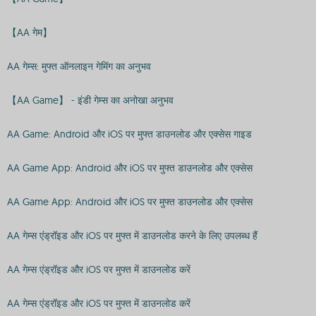
【AA गेम】
AA गेम्स: मुफ्त ऑनलाइन गेमिंग का अनुभव
【AA Game】 - इंडी गेम्स का अनोखा अनुभव
AA Game: Android और iOS पर मुफ्त डाउनलोड और एक्सेस गाइड
AA Game App: Android और iOS पर मुफ्त डाउनलोड और एक्सेस
AA Game App: Android और iOS पर मुफ्त डाउनलोड और एक्सेस
AA गेम्स एंड्रॉइड और iOS पर मुफ्त में डाउनलोड करने के लिए उपलब्ध हैं
AA गेम्स एंड्रॉइड और iOS पर मुफ्त में डाउनलोड करें
AA गेम्स एंड्रॉइड और iOS पर मुफ्त में डाउनलोड करें