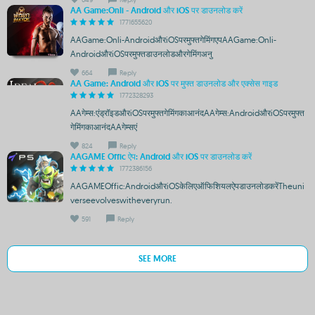
AA Game:Onli - Android और iOS पर डाउनलोड करें
1771655620
AAGame:Onli-AndroidऔरiOSपरमुफ्तगेमिंगएपAAGame:Onli-
AndroidऔरiOSपरमुफ्तडाउनलोडऔरगेमिंगअनु
664
Reply
AA Game: Android और iOS पर मुफ्त डाउनलोड और एक्सेस गाइड
1772328293
AAगेम्स:एंड्रॉइडऔरiOSपरमुफ्तगेमिंगकाआनंदAAगेम्स:AndroidऔरiOSपरमुफ्त
गेमिंगकाआनंदAAगेम्सएं
824
Reply
AAGAME Offic ऐप: Android और iOS पर डाउनलोड करें
1772386156
AAGAMEOffic:AndroidऔरiOSकेलिएऑफिशियलऐपडाउनलोडकरेंTheuni
verseevolveswitheveryrun.
591
Reply
SEE MORE