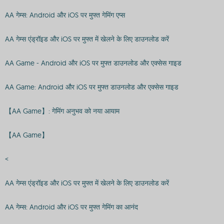
AA गेम्स: Android और iOS पर मुफ्त गेमिंग एप्स
AA गेम्स एंड्रॉइड और iOS पर मुफ्त में खेलने के लिए डाउनलोड करें
AA Game - Android और iOS पर मुफ्त डाउनलोड और एक्सेस गाइड
AA Game: Android और iOS पर मुफ्त डाउनलोड और एक्सेस गाइड
【AA Game】: गेमिंग अनुभव को नया आयाम
【AA Game】
<
AA गेम्स एंड्रॉइड और iOS पर मुफ्त में खेलने के लिए डाउनलोड करें
AA गेम्स: Android और iOS पर मुफ्त गेमिंग का आनंद