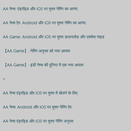
AA गेम्स: एंड्रॉइड और iOS पर मुफ्त गेमिंग का आनंद
AA गेम्स ऐप: Android और iOS पर मुफ्त गेमिंग का आनंद
AA Game: Android और iOS पर मुफ्त डाउनलोड और एक्सेस गाइड
【AA Game】: गेमिंग अनुभव को नया आयाम
【AA Game】: इंडी गेम्स की दुनिया में एक नया आयाम
<
AA गेम्स एंड्रॉइड और iOS पर मुफ्त में खेलने के लिए
AA गेम्स: Android और iOS पर मुफ्त गेमिंग ऐप
AA गेम्स एंड्रॉइड और iOS पर मुफ्त गेमिंग अनुभव