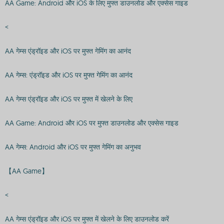
AA Game: Android और iOS के लिए मुफ्त डाउनलोड और एक्सेस गाइड
<
AA गेम्स एंड्रॉइड और iOS पर मुफ्त गेमिंग का आनंद
AA गेम्स: एंड्रॉइड और iOS पर मुफ्त गेमिंग का आनंद
AA गेम्स एंड्रॉइड और iOS पर मुफ्त में खेलने के लिए
AA Game: Android और iOS पर मुफ्त डाउनलोड और एक्सेस गाइड
AA गेम्स: Android और iOS पर मुफ्त गेमिंग का अनुभव
【AA Game】
<
AA गेम्स एंड्रॉइड और iOS पर मुफ्त में खेलने के लिए डाउनलोड करें