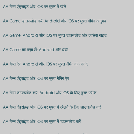
AA गेम्स एंड्रॉइड और iOS पर मुफ्त में खेलें
AA Game डाउनलोड करें: Android और iOS पर मुफ्त गेमिंग अनुभव
AA Game: Android और iOS पर मुफ्त डाउनलोड और एक्सेस गाइड
AA Game का मज़ा लें: Android और iOS
AA गेम्स ऐप: Android और iOS पर मुफ्त गेमिंग का आनंद
AA गेम्स एंड्रॉइड और iOS पर मुफ्त गेमिंग ऐप
AA गेम्स डाउनलोड करें: Android और iOS के लिए मुफ्त एपीके
AA गेम्स एंड्रॉइड और iOS पर मुफ्त में खेलने के लिए डाउनलोड करें
AA गेम्स एंड्रॉइड और iOS पर मुफ्त में डाउनलोड करें