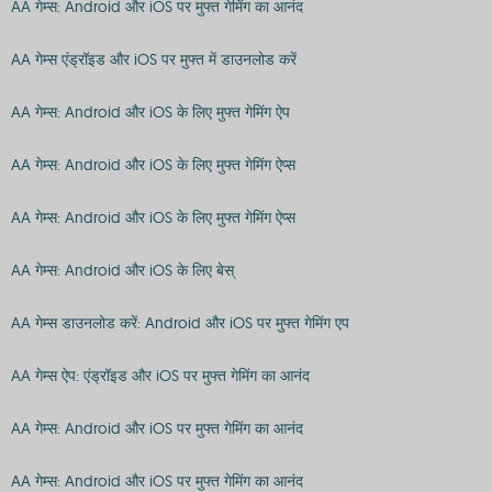
AA गेम्स: Android और iOS पर मुफ्त गेमिंग का आनंद
AA गेम्स एंड्रॉइड और iOS पर मुफ्त में डाउनलोड करें
AA गेम्स: Android और iOS के लिए मुफ्त गेमिंग ऐप
AA गेम्स: Android और iOS के लिए मुफ्त गेमिंग ऐप्स
AA गेम्स: Android और iOS के लिए मुफ्त गेमिंग ऐप्स
AA गेम्स: Android और iOS के लिए बेस्
AA गेम्स डाउनलोड करें: Android और iOS पर मुफ्त गेमिंग एप
AA गेम्स ऐप: एंड्रॉइड और iOS पर मुफ्त गेमिंग का आनंद
AA गेम्स: Android और iOS पर मुफ्त गेमिंग का आनंद
AA गेम्स: Android और iOS पर मुफ्त गेमिंग का आनंद