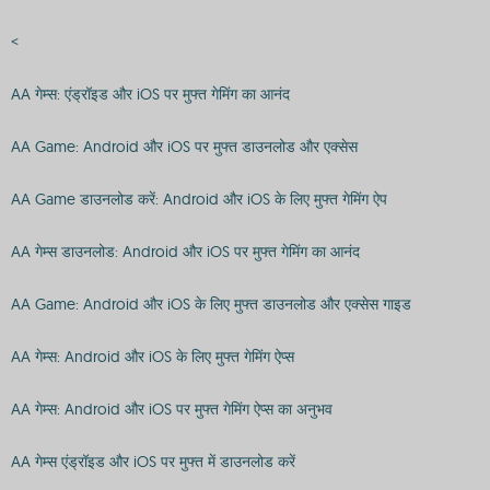
<
AA गेम्स: एंड्रॉइड और iOS पर मुफ्त गेमिंग का आनंद
AA Game: Android और iOS पर मुफ्त डाउनलोड और एक्सेस
AA Game डाउनलोड करें: Android और iOS के लिए मुफ्त गेमिंग ऐप
AA गेम्स डाउनलोड: Android और iOS पर मुफ्त गेमिंग का आनंद
AA Game: Android और iOS के लिए मुफ्त डाउनलोड और एक्सेस गाइड
AA गेम्स: Android और iOS के लिए मुफ्त गेमिंग ऐप्स
AA गेम्स: Android और iOS पर मुफ्त गेमिंग ऐप्स का अनुभव
AA गेम्स एंड्रॉइड और iOS पर मुफ्त में डाउनलोड करें