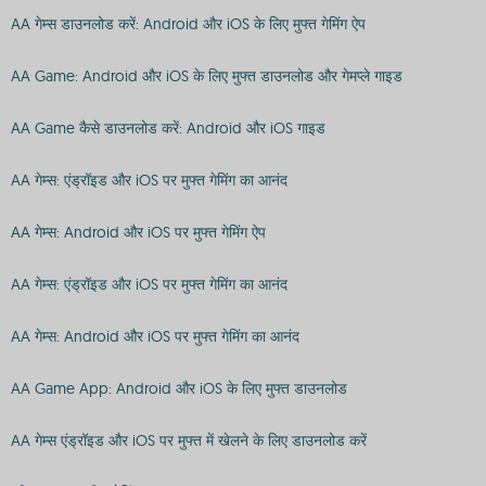
AA गेम्स डाउनलोड करें: Android और iOS के लिए मुफ्त गेमिंग ऐप
AA Game: Android और iOS के लिए मुफ्त डाउनलोड और गेमप्ले गाइड
AA Game कैसे डाउनलोड करें: Android और iOS गाइड
AA गेम्स: एंड्रॉइड और iOS पर मुफ्त गेमिंग का आनंद
AA गेम्स: Android और iOS पर मुफ्त गेमिंग ऐप
AA गेम्स: एंड्रॉइड और iOS पर मुफ्त गेमिंग का आनंद
AA गेम्स: Android और iOS पर मुफ्त गेमिंग का आनंद
AA Game App: Android और iOS के लिए मुफ्त डाउनलोड
AA गेम्स एंड्रॉइड और iOS पर मुफ्त में खेलने के लिए डाउनलोड करें