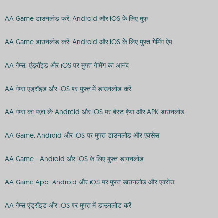
AA Game डाउनलोड करें: Android और iOS के लिए मुफ्
AA Game डाउनलोड करें: Android और iOS के लिए मुफ्त गेमिंग ऐप
AA गेम्स: एंड्रॉइड और iOS पर मुफ्त गेमिंग का आनंद
AA गेम्स एंड्रॉइड और iOS पर मुफ्त में डाउनलोड करें
AA गेम्स का मज़ा लें: Android और iOS पर बेस्ट ऐप्स और APK डाउनलोड
AA Game: Android और iOS पर मुफ्त डाउनलोड और एक्सेस
AA Game - Android और iOS के लिए मुफ्त डाउनलोड
AA Game App: Android और iOS पर मुफ्त डाउनलोड और एक्सेस
AA गेम्स एंड्रॉइड और iOS पर मुफ्त में डाउनलोड करें