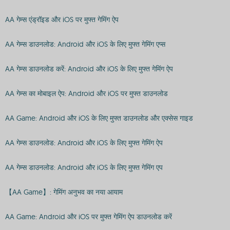
AA गेम्स एंड्रॉइड और iOS पर मुफ्त गेमिंग ऐप
AA गेम्स डाउनलोड: Android और iOS के लिए मुफ्त गेमिंग एप्स
AA गेम्स डाउनलोड करें: Android और iOS के लिए मुफ्त गेमिंग ऐप
AA गेम्स का मोबाइल ऐप: Android और iOS पर मुफ्त डाउनलोड
AA Game: Android और iOS के लिए मुफ्त डाउनलोड और एक्सेस गाइड
AA गेम्स डाउनलोड: Android और iOS के लिए मुफ्त गेमिंग ऐप
AA गेम्स डाउनलोड: Android और iOS के लिए मुफ्त गेमिंग एप
【AA Game】: गेमिंग अनुभव का नया आयाम
AA Game: Android और iOS पर मुफ्त गेमिंग ऐप डाउनलोड करें