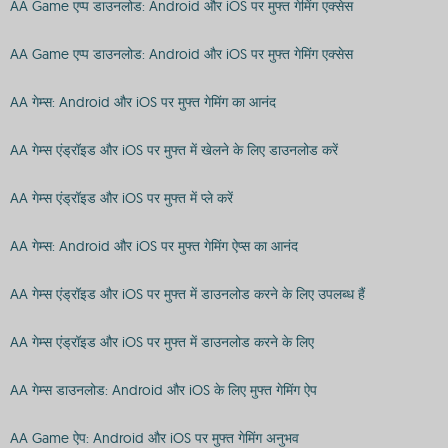
AA Game एप्प डाउनलोड: Android और iOS पर मुफ्त गेमिंग एक्सेस
AA Game एप्प डाउनलोड: Android और iOS पर मुफ्त गेमिंग एक्सेस
AA गेम्स: Android और iOS पर मुफ्त गेमिंग का आनंद
AA गेम्स एंड्रॉइड और iOS पर मुफ्त में खेलने के लिए डाउनलोड करें
AA गेम्स एंड्रॉइड और iOS पर मुफ्त में प्ले करें
AA गेम्स: Android और iOS पर मुफ्त गेमिंग ऐप्स का आनंद
AA गेम्स एंड्रॉइड और iOS पर मुफ्त में डाउनलोड करने के लिए उपलब्ध हैं
AA गेम्स एंड्रॉइड और iOS पर मुफ्त में डाउनलोड करने के लिए
AA गेम्स डाउनलोड: Android और iOS के लिए मुफ्त गेमिंग ऐप
AA Game ऐप: Android और iOS पर मुफ्त गेमिंग अनुभव