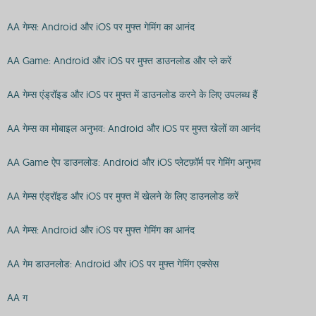
AA गेम्स: Android और iOS पर मुफ्त गेमिंग का आनंद
AA Game: Android और iOS पर मुफ्त डाउनलोड और प्ले करें
AA गेम्स एंड्रॉइड और iOS पर मुफ्त में डाउनलोड करने के लिए उपलब्ध हैं
AA गेम्स का मोबाइल अनुभव: Android और iOS पर मुफ्त खेलों का आनंद
AA Game ऐप डाउनलोड: Android और iOS प्लेटफ़ॉर्म पर गेमिंग अनुभव
AA गेम्स एंड्रॉइड और iOS पर मुफ्त में खेलने के लिए डाउनलोड करें
AA गेम्स: Android और iOS पर मुफ्त गेमिंग का आनंद
AA गेम डाउनलोड: Android और iOS पर मुफ्त गेमिंग एक्सेस
AA ग