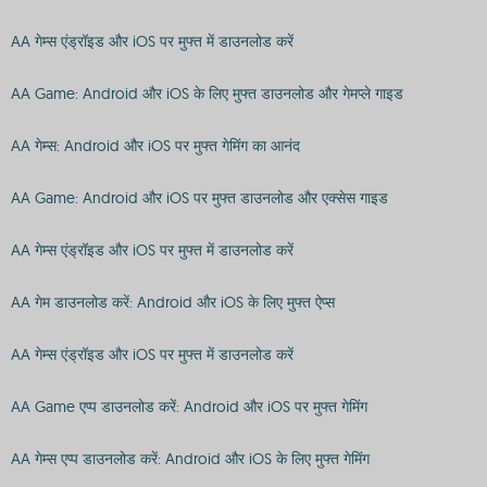
AA गेम्स एंड्रॉइड और iOS पर मुफ्त में डाउनलोड करें
AA Game: Android और iOS के लिए मुफ्त डाउनलोड और गेमप्ले गाइड
AA गेम्स: Android और iOS पर मुफ्त गेमिंग का आनंद
AA Game: Android और iOS पर मुफ्त डाउनलोड और एक्सेस गाइड
AA गेम्स एंड्रॉइड और iOS पर मुफ्त में डाउनलोड करें
AA गेम डाउनलोड करें: Android और iOS के लिए मुफ्त ऐप्स
AA गेम्स एंड्रॉइड और iOS पर मुफ्त में डाउनलोड करें
AA Game एप्प डाउनलोड करें: Android और iOS पर मुफ्त गेमिंग
AA गेम्स एप्प डाउनलोड करें: Android और iOS के लिए मुफ्त गेमिंग