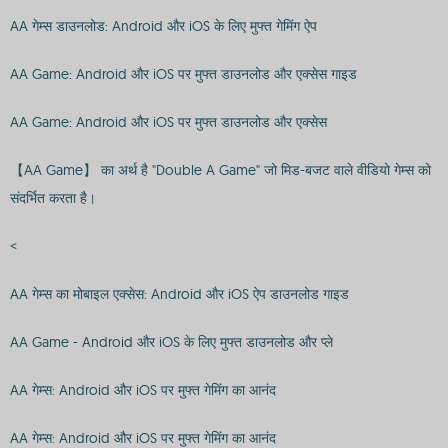
AA गेम्स डाउनलोड: Android और iOS के लिए मुफ्त गेमिंग ऐप
AA Game: Android और iOS पर मुफ्त डाउनलोड और एक्सेस गाइड
AA Game: Android और iOS पर मुफ्त डाउनलोड और एक्सेस
【AA Game】 का अर्थ है "Double A Game" जो मिड-बजट वाले वीडियो गेम्स को
संदर्भित करता है।
<
AA गेम्स का मोबाइल एक्सेस: Android और iOS ऐप डाउनलोड गाइड
AA Game - Android और iOS के लिए मुफ्त डाउनलोड और प्ले
AA गेम्स: Android और iOS पर मुफ्त गेमिंग का आनंद
AA गेम्स: Android और iOS पर मुफ्त गेमिंग का आनंद